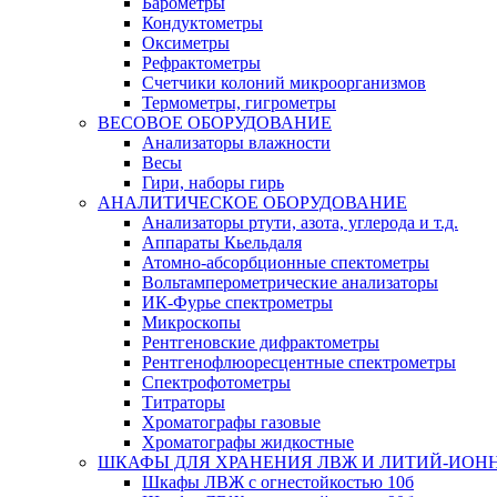
Барометры
Кондуктометры
Оксиметры
Рефрактометры
Счетчики колоний микроорганизмов
Термометры, гигрометры
ВЕСОВОЕ ОБОРУДОВАНИЕ
Анализаторы влажности
Весы
Гири, наборы гирь
АНАЛИТИЧЕСКОЕ ОБОРУДОВАНИЕ
Анализаторы ртути, азота, углерода и т.д.
Аппараты Кьельдаля
Атомно-абсорбционные спектометры
Вольтамперометрические анализаторы
ИК-Фурье спектрометры
Микроскопы
Рентгеновские дифрактометры
Рентгенофлюоресцентные спектрометры
Спектрофотометры
Титраторы
Хроматографы газовые
Хроматографы жидкостные
ШКАФЫ ДЛЯ ХРАНЕНИЯ ЛВЖ И ЛИТИЙ-ИОН
Шкафы ЛВЖ с огнестойкостью 10б