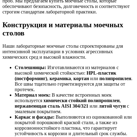
проб. Мы предлагаем купить моечные столы, которые
обеспечивают безопасность, долговечность и соответствуют
строгим стандартам лабораторной практики.
Конструкция и материалы моечных
столов
Наши лабораторные моечные столы спроектированы для
интенсивной эксплуатации в условиях агрессивных
химических сред и высокой влажности.
Столешницы:
Изготавливаются из материалов с
высокой химической стойкостью:
HPL-пластик
(постформинг)
,
керамика
,
кортан
или
полипропилен
.
Все швы тщательно герметизируются для защиты от
протечек.
Материал моек:
В качестве встроенных моек
используется
химически стойкий полипропилен
,
нержавеющая сталь AISI 304/321
или
литой чугун
с
эмалевым покрытием.
Каркас и фасады:
Выполняются из оцинкованной или
покрытой порошковой краской стали, а также из
коррозионностойкого пластика, что гарантирует
устойчивость к коррозии и длительный срок службы.