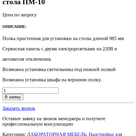
стола ПМ-10
Цена по запросу
ОПИСАНИЕ:
Полка пристенная для установки на столы длиной 985 мм
Сервисная панель с двумя электророзетками на 220В и
автоматом отключения.
Возможна установка светильника под нижней полкой
Возможна установка шкафа на верхнюю полку.
Количество
товара
В заявку
Полка
пристенная
Заказать звонок
для
лабораторного
Оставьте заявку на звонок менеджера и получите
стола
профессиональную консультацию
ПМ-10
Категории:
ЛАБОРАТОРНАЯ МЕБЕЛЬ
,
Надстройки для