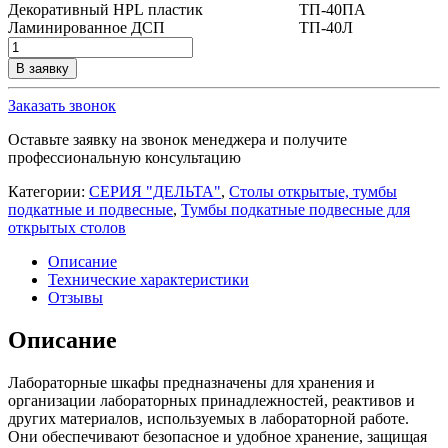
Декоративный
HPL
пластик
ТП-40ПА
Ламинированное ДСП
ТП-40Л
Количество
товара
В заявку
Тумба
подкатная
Заказать звонок
лабораторная
ТП-40
Оставьте заявку на звонок менеджера и получите
профессиональную консультацию
Категории:
СЕРИЯ "ДЕЛЬТА"
,
Столы открытые, тумбы
подкатные и подвесные
,
Тумбы подкатные подвесные для
открытых столов
Описание
Технические характеристики
Отзывы
Описание
Лабораторные шкафы предназначены для хранения и
организации лабораторных принадлежностей, реактивов и
других материалов, используемых в лабораторной работе.
Они обеспечивают безопасное и удобное хранение, защищая