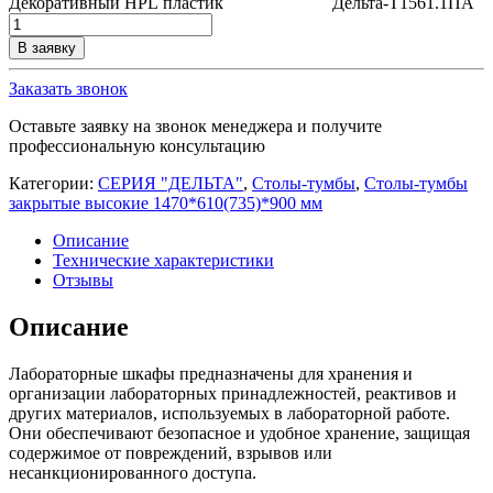
Декоративный
HPL
пластик
Дельта-Т1561.1ПА
Количество
товара
В заявку
Стол-
тумба
Заказать звонок
лабораторная
Дельта-
Оставьте заявку на звонок менеджера и получите
Т1561.1,
профессиональную консультацию
Т1573.1
Категории:
СЕРИЯ "ДЕЛЬТА"
,
Столы-тумбы
,
Столы-тумбы
закрытые высокие 1470*610(735)*900 мм
Описание
Технические характеристики
Отзывы
Описание
Лабораторные шкафы предназначены для хранения и
организации лабораторных принадлежностей, реактивов и
других материалов, используемых в лабораторной работе.
Они обеспечивают безопасное и удобное хранение, защищая
содержимое от повреждений, взрывов или
несанкционированного доступа.