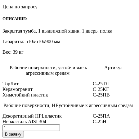
Цена по запросу
ОПИСАНИЕ:
Закрытая тумба, 1 выдвижной ящик, 1 дверь, полка
Габариты: 510х610х900 мм
Вес: 39 кг
Рабочие поверхности, устойчивые к
Артикул
агрессивным средам
ТорЛит
С
-25
ТЛ
Керамогранит
С
-25
КГ
Химстойкий пластик
С
-25
ПВ
Рабочие поверхности, НЕустойчивые к агрессивным средам
Декоративный
HPL
пластик
С
-25
ПА
Нерж.сталь
AISI 304
С
-25
Н
Количество
товара
В заявку
Стол