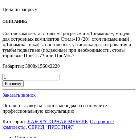
Цена по запросу
ОПИСАНИЕ:
Состав комплекта: столы «Прогресс» и «Динамика», модуль
для островных комплектов Стиль-10 (20), стол письменный
«Динамика, шкафы настольные, установка для титрования и
тумбы подкатные (подвесные) при необходимости, столы
торцевые ПроСт-73 или ПроМо-7
Габариты: 3808х1560х2220
Количество
товара
В заявку
Островной
лабораторный
Заказать звонок
комплект
МАКСИ-
Оставьте заявку на звонок менеджера и получите
О
профессиональную консультацию
Категории:
ЛАБОРАТОРНАЯ МЕБЕЛЬ
,
Островные
комплекты
,
СЕРИЯ "ПРЕСТИЖ"
Описание