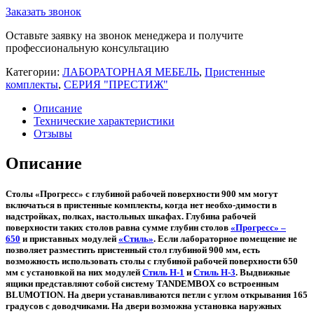
лабораторный
Заказать звонок
комплект
МИНИ-
Оставьте заявку на звонок менеджера и получите
П2
профессиональную консультацию
Категории:
ЛАБОРАТОРНАЯ МЕБЕЛЬ
,
Пристенные
комплекты
,
СЕРИЯ "ПРЕСТИЖ"
Описание
Технические характеристики
Отзывы
Описание
Столы «Прогресс» с глубиной рабочей поверхности 900 мм могут
включаться в пристенные комплекты, когда нет необхо-димости в
надстройках, полках, настольных шкафах. Глубина рабочей
поверхности таких столов равна сумме глубин столов
«Прогресс» –
650
и приставных модулей
«Стиль»
. Если лабораторное помещение не
позволяет разместить пристенный стол глубиной 900 мм, есть
возможность использовать столы с глубиной рабочей поверхности 650
мм с установкой на них модулей
Стиль Н-1
и
Стиль Н-3
. Выдвижные
ящики представляют собой систему TANDEMBOX со встроенным
BLUMOTION. На двери устанавливаются петли с углом открывания 165
градусов с доводчиками. На двери возможна установка наружных