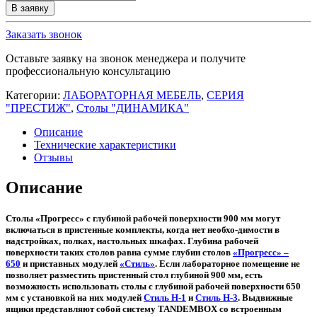
товара
В заявку
Стол
лабораторный
Заказать звонок
(открытый)
Дин-62
Оставьте заявку на звонок менеджера и получите
профессиональную консультацию
Категории:
ЛАБОРАТОРНАЯ МЕБЕЛЬ
,
СЕРИЯ
"ПРЕСТИЖ"
,
Столы "ДИНАМИКА"
Описание
Технические характеристики
Отзывы
Описание
Столы «Прогресс» с глубиной рабочей поверхности 900 мм могут
включаться в пристенные комплекты, когда нет необхо-димости в
надстройках, полках, настольных шкафах. Глубина рабочей
поверхности таких столов равна сумме глубин столов
«Прогресс» –
650
и приставных модулей
«Стиль»
. Если лабораторное помещение не
позволяет разместить пристенный стол глубиной 900 мм, есть
возможность использовать столы с глубиной рабочей поверхности 650
мм с установкой на них модулей
Стиль Н-1
и
Стиль Н-3
. Выдвижные
ящики представляют собой систему TANDEMBOX со встроенным