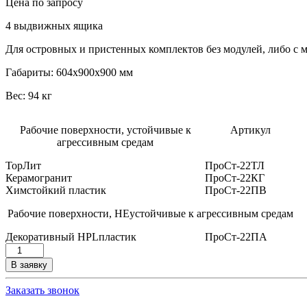
Цена по запросу
4 выдвижных ящика
Для островных и пристенных комплектов без модулей, либо с
Габариты: 604х900х900 мм
Вес: 94 кг
Рабочие поверхности, устойчивые к
Артикул
агрессивным средам
ТорЛит
ПроСт-22ТЛ
Керамогранит
ПроСт-22КГ
Химстойкий пластик
ПроСт-22ПВ
Рабочие поверхности, НЕустойчивые к агрессивным средам
Декоративный
HPL
пластик
ПроСт-22ПА
Количество
товара
В заявку
Стол
лабораторный
Заказать звонок
(закрытый)