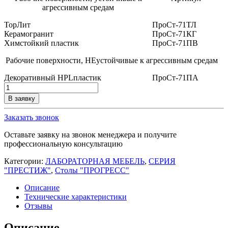
агрессивным средам
ТорЛит
ПроСт-71ТЛ
Керамогранит
ПроСт-71КГ
Химстойкий пластик
ПроСт-71ПВ
Рабочие поверхности, НЕустойчивые к агрессивным средам
Декоративный
HPL
пластик
ПроСт-71ПА
Количество
товара
В заявку
Стол
лабораторный
Заказать звонок
(закрытый)
ПроСт-71
Оставьте заявку на звонок менеджера и получите
профессиональную консультацию
Категории:
ЛАБОРАТОРНАЯ МЕБЕЛЬ
,
СЕРИЯ
"ПРЕСТИЖ"
,
Столы "ПРОГРЕСС"
Описание
Технические характеристики
Отзывы
Описание