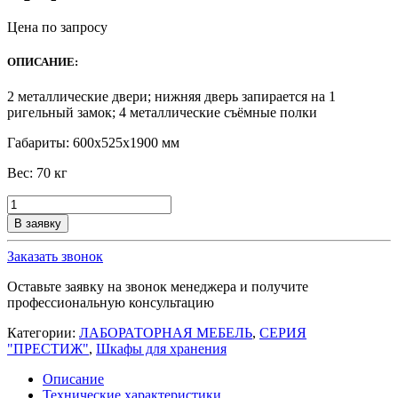
Цена по запросу
ОПИСАНИЕ:
2 металлические двери; нижняя дверь запирается на 1
ригельный замок; 4 металлические съёмные полки
Габариты: 600х525х1900 мм
Вес: 70 кг
Количество
товара
В заявку
Шкаф
лабораторный
Заказать звонок
для
хранения
Оставьте заявку на звонок менеджера и получите
Профи-1
профессиональную консультацию
Категории:
ЛАБОРАТОРНАЯ МЕБЕЛЬ
,
СЕРИЯ
"ПРЕСТИЖ"
,
Шкафы для хранения
Описание
Технические характеристики