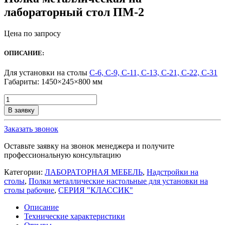
лабораторный стол ПМ-2
Цена по запросу
ОПИСАНИЕ:
Для установки на столы
С-6, С-9, С-11, С-13, С-21, С-22, С-31
Габариты: 1450×245×800 мм
Количество
товара
В заявку
Полка
металлическая
Заказать звонок
на
лабораторный
Оставьте заявку на звонок менеджера и получите
стол
профессиональную консультацию
ПМ-2
Категории:
ЛАБОРАТОРНАЯ МЕБЕЛЬ
,
Надстройки на
столы
,
Полки металлические настольные для установки на
столы рабочие
,
СЕРИЯ "КЛАССИК"
Описание
Технические характеристики