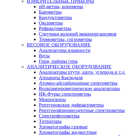
ИЗМЕРИТЕЛЬНЫЕ ПРИБОРЫ
pH-метры, иономеры
Барометры
Кондуктометры
Оксиметры
Рефрактометры
Счетчики колоний микроорганизмов
Термометры, гигрометры
ВЕСОВОЕ ОБОРУДОВАНИЕ
Анализаторы влажности
Весы
Гири, наборы гирь
АНАЛИТИЧЕСКОЕ ОБОРУДОВАНИЕ
Анализаторы ртути, азота, углерода и т.д.
Аппараты Кьельдаля
Атомно-абсорбционные спектометры
Вольтамперометрические анализаторы
ИК-Фурье спектрометры
Микроскопы
Рентгеновские дифрактометры
Рентгенофлюоресцентные спектрометры
Спектрофотометры
Титраторы
Хроматографы газовые
Хроматографы жидкостные