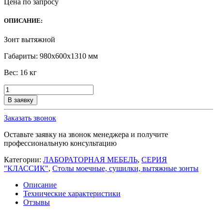
Цена по запросу
ОПИСАНИЕ:
Зонт вытяжной
Габариты: 980х600х1310 мм
Вес: 16 кг
Количество
товара
В заявку
Стол
лабораторный
Заказать звонок
В-2
Оставьте заявку на звонок менеджера и получите
профессиональную консультацию
Категории:
ЛАБОРАТОРНАЯ МЕБЕЛЬ
,
СЕРИЯ
"КЛАССИК"
,
Столы моечные, сушилки, вытяжные зонты
Описание
Технические характеристики
Отзывы