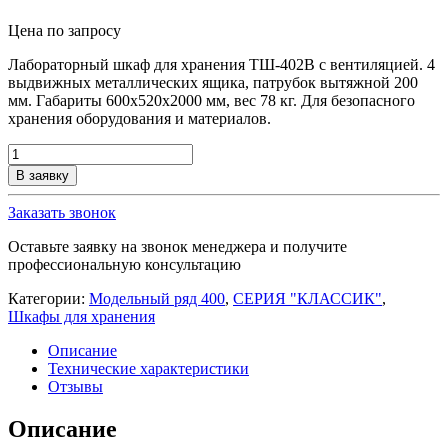
Цена по запросу
Лабораторный шкаф для хранения ТШ-402В с вентиляцией. 4
выдвижных металлических ящика, патрубок вытяжной 200
мм. Габариты 600x520x2000 мм, вес 78 кг. Для безопасного
хранения оборудования и материалов.
Количество
товара
В заявку
Шкаф
лабораторный
Заказать звонок
для
хранения
Оставьте заявку на звонок менеджера и получите
ТШ-402В
профессиональную консультацию
Категории:
Модельный ряд 400
,
СЕРИЯ "КЛАССИК"
,
Шкафы для хранения
Описание
Технические характеристики
Отзывы
Описание