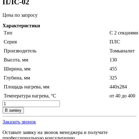
ПЛС-02
Цена по запросу
Характеристики
Тип
С 2 секциями
Серия
ПЛС
Производитель
Томьаналит
Высота, мм
130
Ширина, мм
455
Глубина, мм
325
Площадь нагрева, мм
440х284
Температура нагрева, °С
от 40 до 400
Количество
товара
В заявку
Лабораторная
нагревательная
Заказать звонок
плита
ПЛС-02
Оставьте заявку на звонок менеджера и получите
профессиональную консультацию