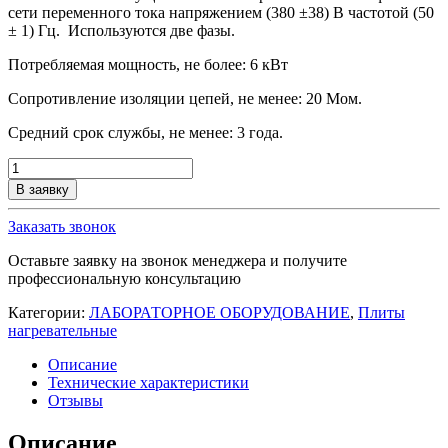
сети переменного тока напряжением (380 ±38) В частотой (50
± 1) Гц. Используются две фазы.
Потребляемая мощность, не более: 6 кВт
Сопротивление изоляции цепей, не менее: 20 Мом.
Средний срок службы, не менее: 3 года.
Количество
товара
В заявку
Плита
со
Заказать звонок
стеклокерамической
поверхностью
Оставьте заявку на звонок менеджера и получите
ПРН-6050-
профессиональную консультацию
2
Категории:
ЛАБОРАТОРНОЕ ОБОРУДОВАНИЕ
,
Плиты
нагревательные
Описание
Технические характеристики
Отзывы
Описание