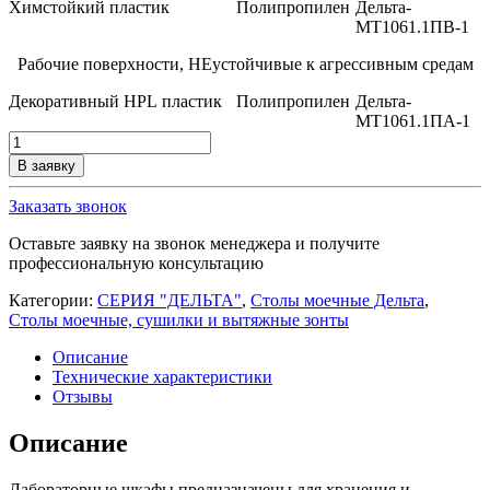
Химстойкий пластик
Полипропилен
Дельта-
МТ1061.1ПВ-1
Рабочие поверхности, НЕустойчивые к агрессивным средам
Декоративный
HPL
пластик
Полипропилен
Дельта-
МТ1061.1ПА-1
Количество
товара
В заявку
Стол
моечный
Заказать звонок
лабораторный
Дельта-
Оставьте заявку на звонок менеджера и получите
МТ1061.1-
профессиональную консультацию
1
Категории:
СЕРИЯ "ДЕЛЬТА"
,
Столы моечные Дельта
,
Столы моечные, сушилки и вытяжные зонты
Описание
Технические характеристики
Отзывы
Описание
Лабораторные шкафы предназначены для хранения и