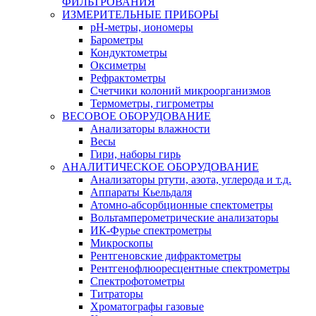
ФИЛЬТРОВАНИЯ
ИЗМЕРИТЕЛЬНЫЕ ПРИБОРЫ
pH-метры, иономеры
Барометры
Кондуктометры
Оксиметры
Рефрактометры
Счетчики колоний микроорганизмов
Термометры, гигрометры
ВЕСОВОЕ ОБОРУДОВАНИЕ
Анализаторы влажности
Весы
Гири, наборы гирь
АНАЛИТИЧЕСКОЕ ОБОРУДОВАНИЕ
Анализаторы ртути, азота, углерода и т.д.
Аппараты Кьельдаля
Атомно-абсорбционные спектометры
Вольтамперометрические анализаторы
ИК-Фурье спектрометры
Микроскопы
Рентгеновские дифрактометры
Рентгенофлюоресцентные спектрометры
Спектрофотометры
Титраторы
Хроматографы газовые