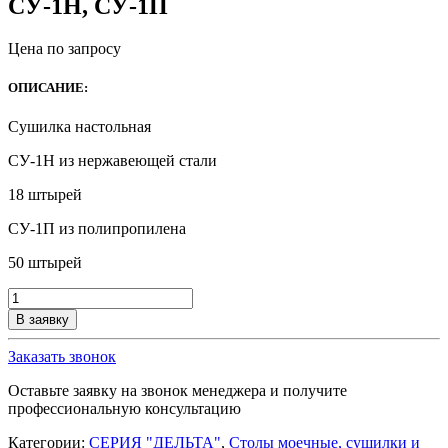
СУ-1Н, СУ-1П
Цена по запросу
ОПИСАНИЕ:
Сушилка настольная
СУ-1Н из нержавеющей стали
18 штырей
СУ-1П из полипропилена
50 штырей
Количество
товара
В заявку
Сушилка
настольная
Заказать звонок
лабораторная
СУ-1Н,
Оставьте заявку на звонок менеджера и получите
СУ-1П
профессиональную консультацию
Категории:
СЕРИЯ "ДЕЛЬТА"
,
Столы моечные, сушилки и