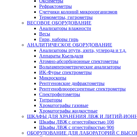
Оксиметры
Рефрактометры
Счетчики колоний микроорганизмов
Термометры, гигрометры
ВЕСОВОЕ ОБОРУДОВАНИЕ
Анализаторы влажности
Весы
Гири, наборы гирь
АНАЛИТИЧЕСКОЕ ОБОРУДОВАНИЕ
Анализаторы ртути, азота, углерода и т.д.
Аппараты Кьельдаля
Атомно-абсорбционные спектометры
Вольтамперометрические анализаторы
ИК-Фурье спектрометры
Микроскопы
Рентгеновские дифрактометры
Рентгенофлюоресцентные спектрометры
Спектрофотометры
Титраторы
Хроматографы газовые
Хроматографы жидкостные
ШКАФЫ ДЛЯ ХРАНЕНИЯ ЛВЖ И ЛИТИЙ-ИОН
Шкафы ЛВЖ с огнестойкостью 10б
Шкафы ЛВЖ с огнестойкостью 90б
ОБОРУДОВАНИЕ ДЛЯ ЛАБОРАТОРИЙ С ВЫСО