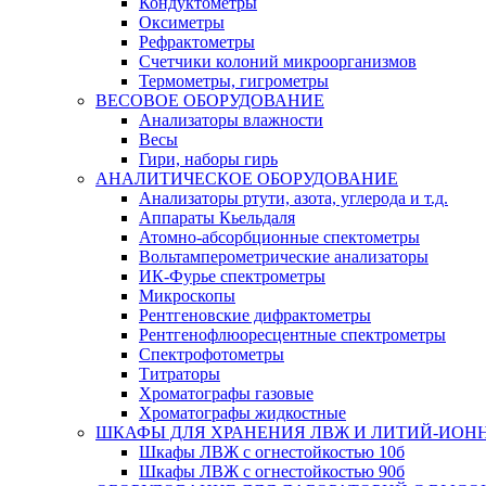
Кондуктометры
Оксиметры
Рефрактометры
Счетчики колоний микроорганизмов
Термометры, гигрометры
ВЕСОВОЕ ОБОРУДОВАНИЕ
Анализаторы влажности
Весы
Гири, наборы гирь
АНАЛИТИЧЕСКОЕ ОБОРУДОВАНИЕ
Анализаторы ртути, азота, углерода и т.д.
Аппараты Кьельдаля
Атомно-абсорбционные спектометры
Вольтамперометрические анализаторы
ИК-Фурье спектрометры
Микроскопы
Рентгеновские дифрактометры
Рентгенофлюоресцентные спектрометры
Спектрофотометры
Титраторы
Хроматографы газовые
Хроматографы жидкостные
ШКАФЫ ДЛЯ ХРАНЕНИЯ ЛВЖ И ЛИТИЙ-ИОН
Шкафы ЛВЖ с огнестойкостью 10б
Шкафы ЛВЖ с огнестойкостью 90б