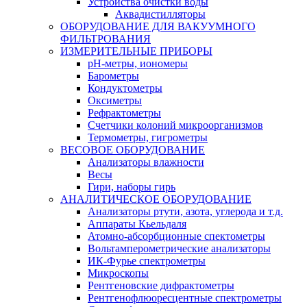
Устройства очистки воды
Аквадистилляторы
ОБОРУДОВАНИЕ ДЛЯ ВАКУУМНОГО
ФИЛЬТРОВАНИЯ
ИЗМЕРИТЕЛЬНЫЕ ПРИБОРЫ
pH-метры, иономеры
Барометры
Кондуктометры
Оксиметры
Рефрактометры
Счетчики колоний микроорганизмов
Термометры, гигрометры
ВЕСОВОЕ ОБОРУДОВАНИЕ
Анализаторы влажности
Весы
Гири, наборы гирь
АНАЛИТИЧЕСКОЕ ОБОРУДОВАНИЕ
Анализаторы ртути, азота, углерода и т.д.
Аппараты Кьельдаля
Атомно-абсорбционные спектометры
Вольтамперометрические анализаторы
ИК-Фурье спектрометры
Микроскопы
Рентгеновские дифрактометры
Рентгенофлюоресцентные спектрометры